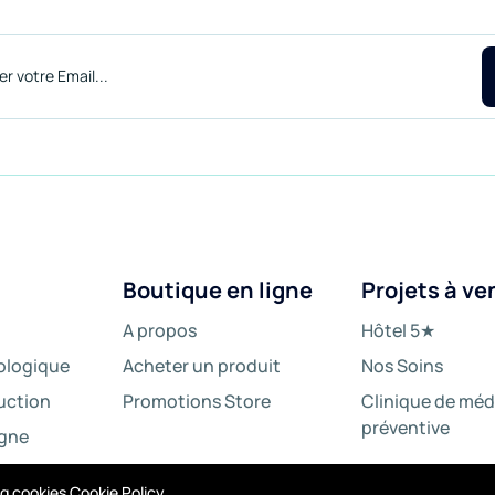
Boutique en ligne
Projets à ve
A propos
Hôtel 5★
iologique
Acheter un produit
Nos Soins
uction
Promotions Store
Clinique de mé
préventive
igne
ing cookies
Cookie Policy