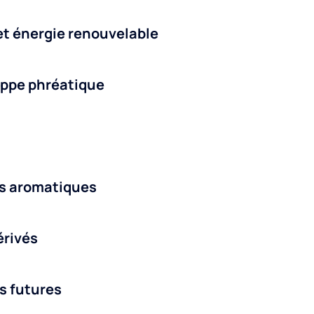
t énergie renouvelable
appe phréatique
es aromatiques
érivés
s futures